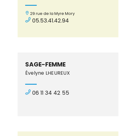
29 rue de la Myre Mory
05.53.41.42.94
SAGE-FEMME
Évelyne LHEUREUX
06 11 34 42 55