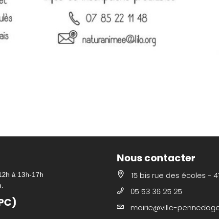
Nous contacter
15 bis rue des écoles - 
-12h à 13h-17h
h.
05 53 36 25 25
PC)
mairie@ville-pennedagen