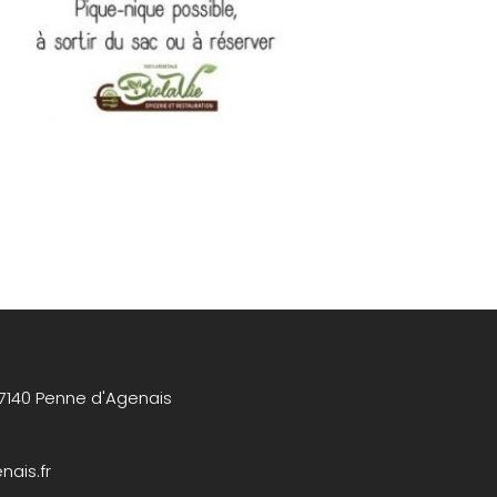
47140 Penne d'Agenais
ais.fr