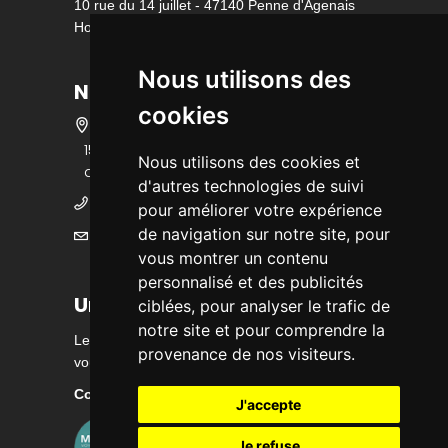
10 rue du 14 juillet - 47140 Penne d'Agenais
Horaire d'ouverture
Nous utilisons des
Nous contacter
cookies
15 bis rue des écoles - 47140 Penne
Nous utilisons des cookies et
d'Agenais
d'autres technologies de suivi
05 53 36 25 25
pour améliorer votre expérience
de navigation sur notre site, pour
mairie@ville-pennedagenais.fr
vous montrer un contenu
personnalisé et des publicités
Urbanisme
ciblées, pour analyser le trafic de
notre site et pour comprendre la
Les renseignements sont délivrés sur rendez-
provenance de nos visiteurs.
vous du lundi au vendredi matin
Contactez nous
J'accepte
Je refuse