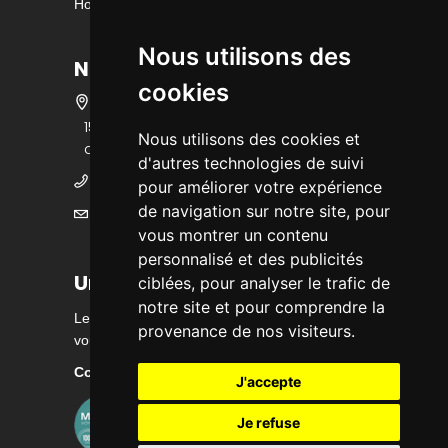
Horaire d'ouverture
Nous utilisons des
Nous contacter
cookies
15 bis rue des écoles - 47140 Penne
Nous utilisons des cookies et
d'Agenais
d'autres technologies de suivi
05 53 36 25 25
pour améliorer votre expérience
de navigation sur notre site, pour
mairie@ville-pennedagenais.fr
vous montrer un contenu
personnalisé et des publicités
Urbanisme
ciblées, pour analyser le trafic de
notre site et pour comprendre la
Les renseignements sont délivrés sur rendez-
provenance de nos visiteurs.
vous du lundi au vendredi matin
Contactez nous
J'accepte
Je refuse