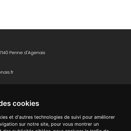
47140 Penne d'Agenais
ais.fr
 des cookies
s sur rendez-vous du lundi au vendredi matin
ies et d'autres technologies de suivi pour améliorer
vigation sur notre site, pour vous montrer un