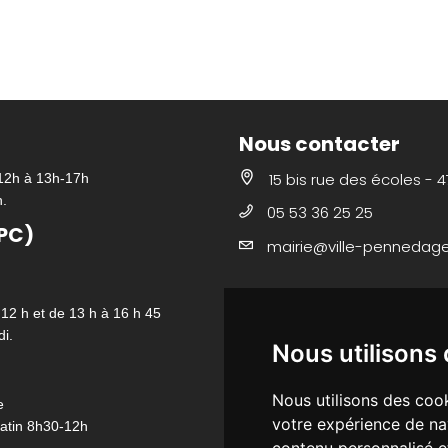
Nous contacter
15 bis rue des écoles - 
-12h à 13h-17h
h.
05 53 36 25 25
PC)
mairie@ville-pennedagen
Urbanisme
 12 h et de 13 h à 16 h 45
i.
Nous utilisons
Les renseignements sont délivré
Contactez nous
Nous utilisons des cook
e
votre expérience de na
atin 8h30-12h